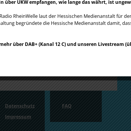
in über UKW empfangen, wie lange das währt, ist ungew
io RheinWelle laut der Hessischen Medienanstalt für den 3
mal nicht funktioniert, gibt es noch
haltung begründete die Hessische Medienanstalt damit, da
ive-Stream-Empfang!
er7.streamserver24.com:8080/proxy/rheinwelle2?
ur mehr über DAB+ (Kanal 12 C) und unseren Livestream (
.streamserver24.com:31428/stream
.streamserver24.com:2199/tunein/rheinwelle2.asx
Datenschutz
FAQ
Impressum