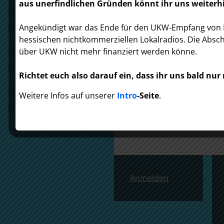
aus unerfindlichen Gründen könnt ihr uns weiterh
Angekündigt war das Ende für den UKW-Empfang von Rad
Falls der Radio-Button 
hessischen nichtkommerziellen Lokalradios. Die Absc
Alternativen für den L
über UKW nicht mehr finanziert werden könne.
Shoutcast:
https://serv
Richtet euch also darauf ein, dass ihr uns bald n
mp=/stream/
Weitere Infos auf unserer
Intro
-Seite
.
Icecast:
https://server7
Tune-in:
https://server7
Footer
Anmelden