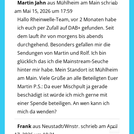
Diese
Martin Jahn
aus
Mühlheim am Main
schrieb
...
Metab
am
Mai 15, 2026
um
17:59
ein-/a
Hallo Rheinwelle-Team, vor 2 Monaten habe
ich euch per Zufall auf DAB+ gefunden. Seit
dem lauft ihr von morgens bis abends
durchgehend. Besonders gefallen mir die
Sendungen von Martin und Rolf. Ich bin
glücklich das ich die Mainstream-Seuche
hinter mir habe. Mein Standort ist Mühlheim
am Main. Viele Grüße an alle Beteiligten Euer
Martin P.S.: Da euer Mischpult ja gerade
beschädigt ist würde ich mich gerne mit
einer Spende beteiligen. An wen kann ich
mich da wenden?
Diese
Frank
aus
Neustadt/Wnstr.
schrieb am
April
...