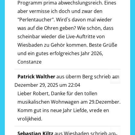
Programm prima abwechslungsreich. Eines
aber vermisse ich doch und zwar den
"Perlentaucher". Wird`s davon mal wieder
was auf die Ohren geben? Wie schön, dass
scheinbar wieder die Live-Auftritte von
Wiesbaden zu Gehör kommen. Beste Grüße
und ein gutes erfolgreiches Jahr 2026,
Constanze
Diese
Patrick Walther
aus
überm Berg
schrieb am
...
Metab
Dezember 29, 2025
um
22:04
ein-/a
Lieber Robert, Danke für den tollen
musikalischen Wohnwagen am 29.Dezember.
Komm gut ins neue Jahr Liefde, vrede en
vrolijkheid.
Diese
Sebastian Kiltz
aus
Wiesbaden
schrieb am
...