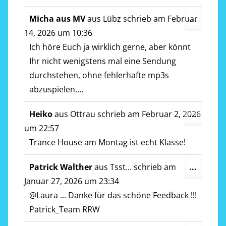
Diese
Micha aus MV
aus
Lübz
schrieb am
Februar
...
Metab
14, 2026
um
10:36
ein-/a
Ich höre Euch ja wirklich gerne, aber könnt
Ihr nicht wenigstens mal eine Sendung
durchstehen, ohne fehlerhafte mp3s
abzuspielen....
Diese
Heiko
aus
Ottrau
schrieb am
Februar 2, 2026
...
Metab
um
22:57
ein-/a
Trance House am Montag ist echt Klasse!
Diese
Patrick Walther
aus
Tsst...
schrieb am
...
Metab
Januar 27, 2026
um
23:34
ein-/a
@Laura ... Danke für das schöne Feedback !!!
Patrick_Team RRW