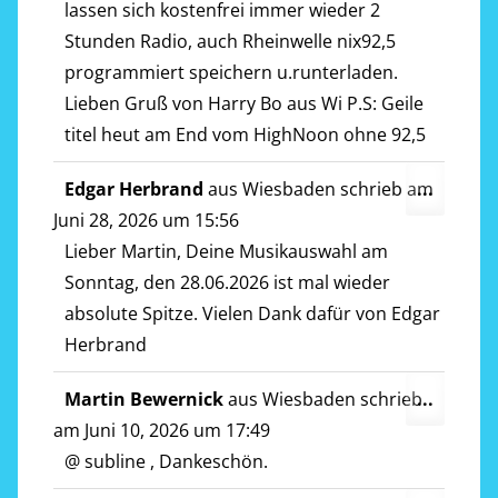
lassen sich kostenfrei immer wieder 2
Stunden Radio, auch Rheinwelle nix92,5
programmiert speichern u.runterladen.
Lieben Gruß von Harry Bo aus Wi P.S: Geile
titel heut am End vom HighNoon ohne 92,5
Diese
Edgar Herbrand
aus
Wiesbaden
schrieb am
...
Metab
Juni 28, 2026
um
15:56
ein-/a
Lieber Martin, Deine Musikauswahl am
Sonntag, den 28.06.2026 ist mal wieder
absolute Spitze. Vielen Dank dafür von Edgar
Herbrand
Diese
Martin Bewernick
aus
Wiesbaden
schrieb
...
Metab
am
Juni 10, 2026
um
17:49
ein-/a
@ subline , Dankeschön.