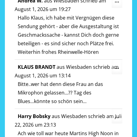
Diese
Andrea W.
aus
Wiesbaden
schrieb am
...
Metab
August 1, 2026
um
19:27
ein-/a
Hallo Klaus, ich habe mit Vergnügen diese
Sendung gehört - aber die Ausgestaltung ist
Geschmackssache - kannst Dich doch gerne
beteiligen - es sind sicher noch Plätze frei.
Weiterhin frohes Rheinwelle-Hören
Diese
KLAUS BRANDT
aus
Wiesbaden
schrieb am
...
Metab
August 1, 2026
um
13:14
ein-/a
Bitte..wer hat denn diese Frau an das
Mikrophon gelassen...?? Tag des
Blues...könnte so schön sein...
Diese
Harry Bobsky
aus
Wiesbaden
schrieb am
Juli
...
Metab
22, 2026
um
23:13
ein-/a
Ach wie toll war heute Martins High Noon in