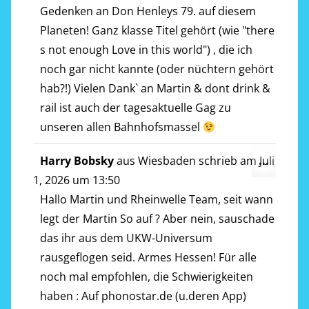
Gedenken an Don Henleys 79. auf diesem
Planeten! Ganz klasse Titel gehört (wie "there
s not enough Love in this world") , die ich
noch gar nicht kannte (oder nüchtern gehört
hab?!) Vielen Dank` an Martin & dont drink &
rail ist auch der tagesaktuelle Gag zu
unseren allen Bahnhofsmassel
Diese
Harry Bobsky
aus
Wiesbaden
schrieb am
Juli
...
Metab
1, 2026
um
13:50
ein-/a
Hallo Martin und Rheinwelle Team, seit wann
legt der Martin So auf ? Aber nein, sauschade
das ihr aus dem UKW-Universum
rausgeflogen seid. Armes Hessen! Für alle
noch mal empfohlen, die Schwierigkeiten
haben : Auf phonostar.de (u.deren App)