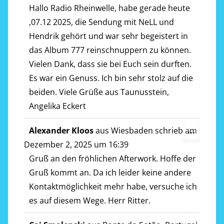
ein-/a
Hallo Radio Rheinwelle, habe gerade heute
,07.12 2025, die Sendung mit NeLL und
Hendrik gehört und war sehr begeistert in
das Album 777 reinschnuppern zu können.
Vielen Dank, dass sie bei Euch sein durften.
Es war ein Genuss. Ich bin sehr stolz auf die
beiden. Viele Grüße aus Taunusstein,
Angelika Eckert
Diese
Alexander Kloos
aus
Wiesbaden
schrieb am
...
Metab
Dezember 2, 2025
um
16:39
ein-/a
Gruß an den fröhlichen Afterwork. Hoffe der
Gruß kommt an. Da ich leider keine andere
Kontaktmöglichkeit mehr habe, versuche ich
es auf diesem Wege. Herr Ritter.