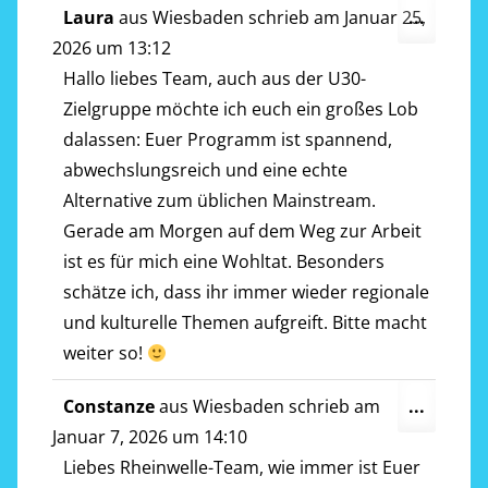
Diese
Laura
aus
Wiesbaden
schrieb am
Januar 25,
...
Metab
2026
um
13:12
ein-/a
Hallo liebes Team, auch aus der U30-
Zielgruppe möchte ich euch ein großes Lob
dalassen: Euer Programm ist spannend,
abwechslungsreich und eine echte
Alternative zum üblichen Mainstream.
Gerade am Morgen auf dem Weg zur Arbeit
ist es für mich eine Wohltat. Besonders
schätze ich, dass ihr immer wieder regionale
und kulturelle Themen aufgreift. Bitte macht
weiter so!
Diese
Constanze
aus
Wiesbaden
schrieb am
...
Metab
Januar 7, 2026
um
14:10
ein-/a
Liebes Rheinwelle-Team, wie immer ist Euer