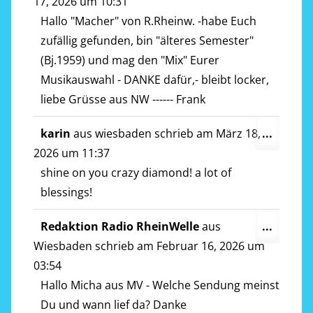
Metab
17, 2026
um
10:31
ein-/a
Hallo "Macher" von R.Rheinw. -habe Euch
zufällig gefunden, bin "älteres Semester"
(Bj.1959) und mag den "Mix" Eurer
Musikauswahl - DANKE dafür,- bleibt locker,
liebe Grüsse aus NW ------ Frank
Diese
karin
aus
wiesbaden
schrieb am
März 18,
...
Metab
2026
um
11:37
ein-/a
shine on you crazy diamond! a lot of
blessings!
Diese
Redaktion Radio RheinWelle
aus
...
Metab
Wiesbaden
schrieb am
Februar 16, 2026
um
ein-/a
03:54
Hallo Micha aus MV - Welche Sendung meinst
Du und wann lief da? Danke