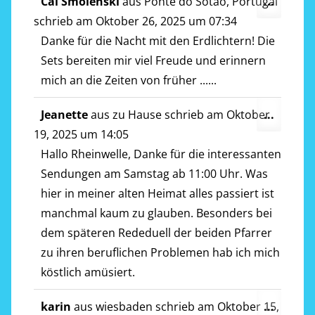
Diese
Cai Smolenski
aus
Ponte do Sotão, Portugal
...
Metab
schrieb am
Oktober 26, 2025
um
07:34
ein-/a
Danke für die Nacht mit den Erdlichtern! Die
Sets bereiten mir viel Freude und erinnern
mich an die Zeiten von früher ......
Diese
Jeanette
aus
zu Hause
schrieb am
Oktober
...
Metab
19, 2025
um
14:05
ein-/a
Hallo Rheinwelle, Danke für die interessanten
Sendungen am Samstag ab 11:00 Uhr. Was
hier in meiner alten Heimat alles passiert ist
manchmal kaum zu glauben. Besonders bei
dem späteren Rededuell der beiden Pfarrer
zu ihren beruflichen Problemen hab ich mich
köstlich amüsiert.
Diese
karin
aus
wiesbaden
schrieb am
Oktober 15,
...