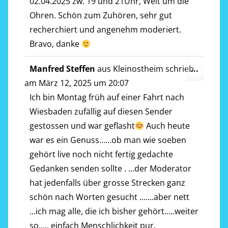
02.04.2025 zw. 19 und 21Uhr, Welt um die
Ohren. Schön zum Zuhören, sehr gut
recherchiert und angenehm moderiert.
Bravo, danke
Diese
Manfred Steffen
aus
Kleinostheim
schrieb
...
Metab
am
März 12, 2025
um
20:07
ein-/a
Ich bin Montag früh auf einer Fahrt nach
Wiesbaden zufällig auf diesen Sender
gestossen und war geflasht
Auch heute
war es ein Genuss......ob man wie soeben
gehört live noch nicht fertig gedachte
Gedanken senden sollte . ...der Moderator
hat jedenfalls über grosse Strecken ganz
schön nach Worten gesucht .......aber nett
...ich mag alle, die ich bisher gehört.....weiter
so..... einfach Menschlichkeit pur.