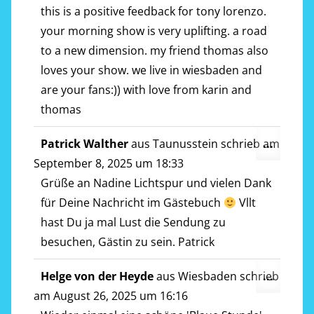
ein-/a
this is a positive feedback for tony lorenzo.
your morning show is very uplifting. a road
to a new dimension. my friend thomas also
loves your show. we live in wiesbaden and
are your fans:)) with love from karin and
thomas
Diese
Patrick Walther
aus
Taunusstein
schrieb am
...
Metab
September 8, 2025
um
18:33
ein-/a
Grüße an Nadine Lichtspur und vielen Dank
für Deine Nachricht im Gästebuch
Vllt
hast Du ja mal Lust die Sendung zu
besuchen, Gästin zu sein. Patrick
Diese
Helge von der Heyde
aus
Wiesbaden
schrieb
...
Metab
am
August 26, 2025
um
16:16