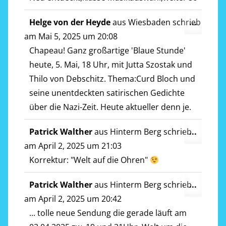
Diese
Helge von der Heyde
aus
Wiesbaden
schrieb
...
Metab
am
Mai 5, 2025
um
20:08
ein-/a
Chapeau! Ganz großartige 'Blaue Stunde'
heute, 5. Mai, 18 Uhr, mit Jutta Szostak und
Thilo von Debschitz. Thema:Curd Bloch und
seine unentdeckten satirischen Gedichte
über die Nazi-Zeit. Heute aktueller denn je.
Diese
Patrick Walther
aus
Hinterm Berg
schrieb
...
Metab
am
April 2, 2025
um
21:03
ein-/a
Korrektur: "Welt auf die Ohren"
Diese
Patrick Walther
aus
Hinterm Berg
schrieb
...
Metab
am
April 2, 2025
um
20:42
ein-/a
... tolle neue Sendung die gerade läuft am