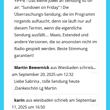
ein-/a
YIPPIE ! Das kleine Juwel an Sendung ist on
air: "Sundown on Friday" ! Die
Überraschungs-Sendung, die im Programm
nirgends auftaucht, denn sie läuft nur auf
diesem Termin, wenn die eigentliche
Sendung ausfällt.... Maxis, Extended und
andere Versionen, die so ansonsten nicht im
Radio gespielt werden. Beste Stimmung
garantiert!
Diese
Martin Bewernick
aus
Wiesbaden
schrieb
...
Metab
am
September 20, 2025
um
12:32
ein-/a
Liebe Sabrina , tolle Sendung heute
,Dankeschön Lg Martin
Diese
karin
aus
wiesbaden
schrieb am
September
...
Metab
11, 2025
um
16:50