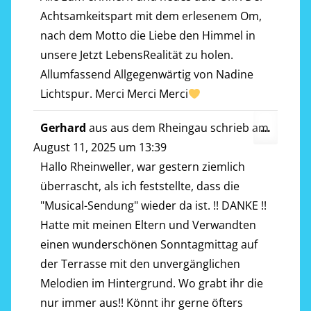
Achtsamkeitspart mit dem erlesenem Om,
nach dem Motto die Liebe den Himmel in
unsere Jetzt LebensRealität zu holen.
Allumfassend Allgegenwärtig von Nadine
Lichtspur. Merci Merci Merci
Diese
Gerhard
aus
aus dem Rheingau
schrieb am
...
Metab
August 11, 2025
um
13:39
ein-/a
Hallo Rheinweller, war gestern ziemlich
überrascht, als ich feststellte, dass die
"Musical-Sendung" wieder da ist. !! DANKE !!
Hatte mit meinen Eltern und Verwandten
einen wunderschönen Sonntagmittag auf
der Terrasse mit den unvergänglichen
Melodien im Hintergrund. Wo grabt ihr die
nur immer aus!! Könnt ihr gerne öfters