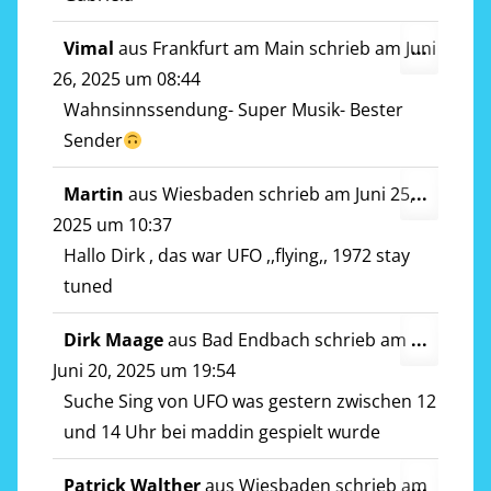
Diese
Vimal
aus
Frankfurt am Main
schrieb am
Juni
...
Metab
26, 2025
um
08:44
ein-/a
Wahnsinnssendung- Super Musik- Bester
Sender
Diese
Martin
aus
Wiesbaden
schrieb am
Juni 25,
...
Metab
2025
um
10:37
ein-/a
Hallo Dirk , das war UFO ,,flying,, 1972 stay
tuned
Diese
Dirk Maage
aus
Bad Endbach
schrieb am
...
Metab
Juni 20, 2025
um
19:54
ein-/a
Suche Sing von UFO was gestern zwischen 12
und 14 Uhr bei maddin gespielt wurde
Diese
Patrick Walther
aus
Wiesbaden
schrieb am
...