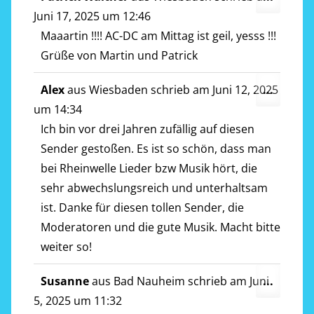
Metab
Juni 17, 2025
um
12:46
ein-/a
Maaartin !!!! AC-DC am Mittag ist geil, yesss !!!
Grüße von Martin und Patrick
Diese
Alex
aus
Wiesbaden
schrieb am
Juni 12, 2025
...
Metab
um
14:34
ein-/a
Ich bin vor drei Jahren zufällig auf diesen
Sender gestoßen. Es ist so schön, dass man
bei Rheinwelle Lieder bzw Musik hört, die
sehr abwechslungsreich und unterhaltsam
ist. Danke für diesen tollen Sender, die
Moderatoren und die gute Musik. Macht bitte
weiter so!
Diese
Susanne
aus
Bad Nauheim
schrieb am
Juni
...
Metab
5, 2025
um
11:32