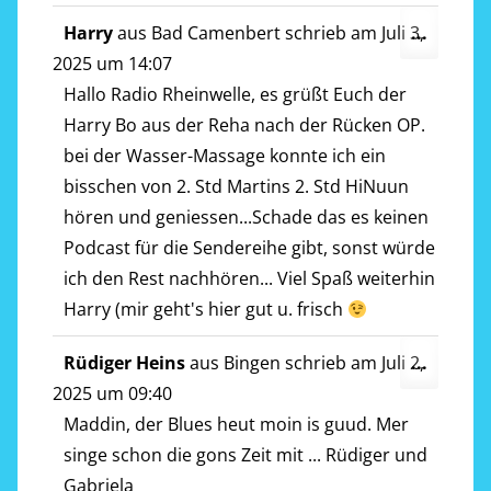
Diese
Harry
aus
Bad Camenbert
schrieb am
Juli 3,
...
Metab
2025
um
14:07
ein-/a
Hallo Radio Rheinwelle, es grüßt Euch der
Harry Bo aus der Reha nach der Rücken OP.
bei der Wasser-Massage konnte ich ein
bisschen von 2. Std Martins 2. Std HiNuun
hören und geniessen...Schade das es keinen
Podcast für die Sendereihe gibt, sonst würde
ich den Rest nachhören... Viel Spaß weiterhin
Harry (mir geht's hier gut u. frisch
Diese
Rüdiger Heins
aus
Bingen
schrieb am
Juli 2,
...
Metab
2025
um
09:40
ein-/a
Maddin, der Blues heut moin is guud. Mer
singe schon die gons Zeit mit ... Rüdiger und
Gabriela