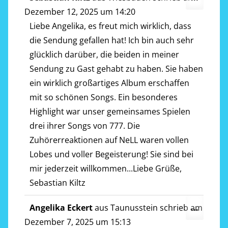
Metab
Dezember 12, 2025
um
14:20
ein-/a
Liebe Angelika, es freut mich wirklich, dass
die Sendung gefallen hat! Ich bin auch sehr
glücklich darüber, die beiden in meiner
Sendung zu Gast gehabt zu haben. Sie haben
ein wirklich großartiges Album erschaffen
mit so schönen Songs. Ein besonderes
Highlight war unser gemeinsames Spielen
drei ihrer Songs von 777. Die
Zuhörerreaktionen auf NeLL waren vollen
Lobes und voller Begeisterung! Sie sind bei
mir jederzeit willkommen...Liebe Grüße,
Sebastian Kiltz
Diese
Angelika Eckert
aus
Taunusstein
schrieb am
...
Metab
Dezember 7, 2025
um
15:13