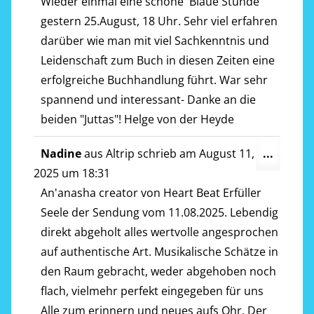
ein-/a
Wieder einmal eine schöne 'Blaue Stunde'
gestern 25.August, 18 Uhr. Sehr viel erfahren
darüber wie man mit viel Sachkenntnis und
Leidenschaft zum Buch in diesen Zeiten eine
erfolgreiche Buchhandlung führt. War sehr
spannend und interessant- Danke an die
beiden "Juttas"! Helge von der Heyde
Diese
Nadine
aus
Altrip
schrieb am
August 11,
...
Metab
2025
um
18:31
ein-/a
An'anasha creator von Heart Beat Erfüller
Seele der Sendung vom 11.08.2025. Lebendig
direkt abgeholt alles wertvolle angesprochen
auf authentische Art. Musikalische Schätze in
den Raum gebracht, weder abgehoben noch
flach, vielmehr perfekt eingegeben für uns
Alle zum erinnern und neues aufs Ohr. Der