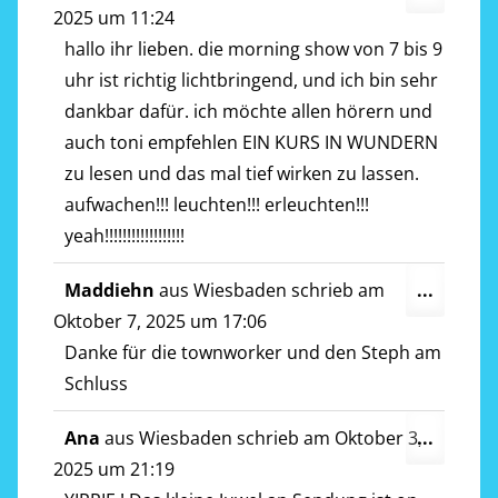
Metab
2025
um
11:24
ein-/a
hallo ihr lieben. die morning show von 7 bis 9
uhr ist richtig lichtbringend, und ich bin sehr
dankbar dafür. ich möchte allen hörern und
auch toni empfehlen EIN KURS IN WUNDERN
zu lesen und das mal tief wirken zu lassen.
aufwachen!!! leuchten!!! erleuchten!!!
yeah!!!!!!!!!!!!!!!!!!
Diese
Maddiehn
aus
Wiesbaden
schrieb am
...
Metab
Oktober 7, 2025
um
17:06
ein-/a
Danke für die townworker und den Steph am
Schluss
Diese
Ana
aus
Wiesbaden
schrieb am
Oktober 3,
...
Metab
2025
um
21:19