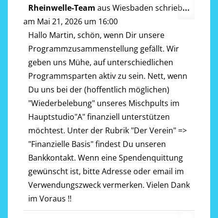
Diese
Rheinwelle-Team
aus
Wiesbaden
schrieb
...
Metab
am
Mai 21, 2026
um
16:00
ein-/a
Hallo Martin, schön, wenn Dir unsere
Programmzusammenstellung gefällt. Wir
geben uns Mühe, auf unterschiedlichen
Programmsparten aktiv zu sein. Nett, wenn
Du uns bei der (hoffentlich möglichen)
"Wiederbelebung" unseres Mischpults im
Hauptstudio"A" finanziell unterstützen
möchtest. Unter der Rubrik "Der Verein" =>
"Finanzielle Basis" findest Du unseren
Bankkontakt. Wenn eine Spendenquittung
gewünscht ist, bitte Adresse oder email im
Verwendungszweck vermerken. Vielen Dank
im Voraus !!