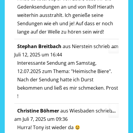
Gedenksendungen an und von Rolf Hierath
weiterhin ausstrahlt. Ich genieße seine
Sendungen wie eh und je! Auf dass er noch
lange auf der Welle zu hören sein wird!
Diese
Stephan Breitbach
aus
Nierstein
schrieb am
...
Metab
Juli 12, 2025
um
16:44
ein-/a
Interessante Sendung am Samstag,
12.07.2025 zum Thema: "Heimische Biere".
Nach der Sendung hatte ich Durst
bekommen und ließ es mir schmecken. Prost
!
Diese
Christine Böhmer
aus
Wiesbaden
schrieb
...
Metab
am
Juli 7, 2025
um
09:36
ein-/a
Hurra! Tony ist wieder da