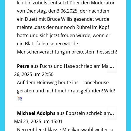
ein-/a
Ich bin zutiefst entsetzt über den Moderator
von Dienstag, den3.06.2025, der nachdem
ein Duett mit Bruce Willis gesendet wurde
meinte ,dass der nur noch Rührei im Kopf
hätte und sich jetzt freuen würde, wenn er
ein Blatt fallen sehen würde.
Menschenverachtung in breitestem hessisch!
Diese
Petra
aus
Fuchs und Hase
schrieb am
Mai
...
Metab
26, 2025
um
22:50
ein-/a
Auf dem Heimweg heute ins Trancehouse
geraten und nicht mehr rausgefunden! Wild!
Diese
Michael Adolphs
aus
Eppstein
schrieb am
...
Metab
Mai 23, 2025
um
15:01
ein-/a
Neu entdeckt,klasse Musikauswahl,weiter so