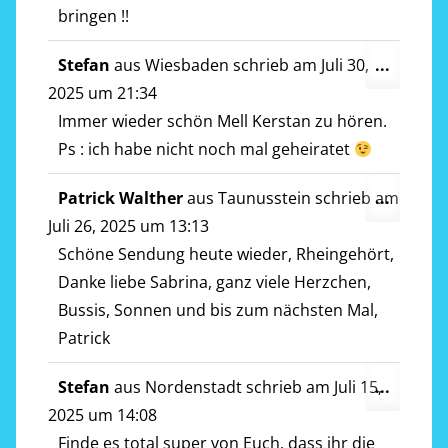
bringen !!
Diese
Stefan
aus
Wiesbaden
schrieb am
Juli 30,
...
Metab
2025
um
21:34
ein-/a
Immer wieder schön Mell Kerstan zu hören.
Ps : ich habe nicht noch mal geheiratet
Diese
Patrick Walther
aus
Taunusstein
schrieb am
...
Metab
Juli 26, 2025
um
13:13
ein-/a
Schöne Sendung heute wieder, Rheingehört,
Danke liebe Sabrina, ganz viele Herzchen,
Bussis, Sonnen und bis zum nächsten Mal,
Patrick
Diese
Stefan
aus
Nordenstadt
schrieb am
Juli 15,
...
Metab
2025
um
14:08
ein-/a
Finde es total super von Euch, dass ihr die