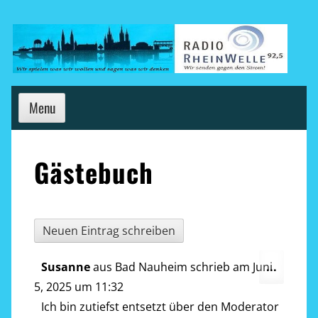
Skip
to
content
Menu
Gästebuch
Diese
Susanne
aus
Bad Nauheim
schrieb am
Juni
...
Metab
5, 2025
um
11:32
ein-/a
Ich bin zutiefst entsetzt über den Moderator