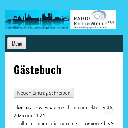
Skip
to
content
Menu
Gästebuch
Diese
karin
aus
wiesbaden
schrieb am
Oktober 15,
...
Metab
2025
um
11:24
ein-/a
hallo ihr lieben. die morning show von 7 bis 9